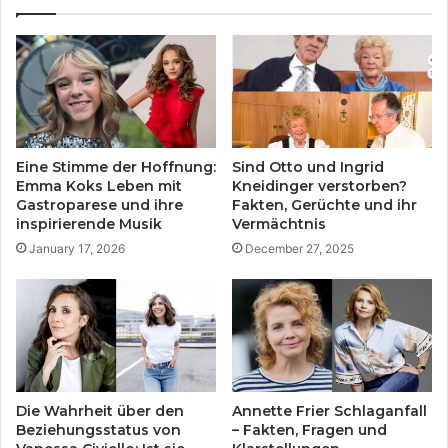
s
s
s
c
t
h
a
i
t
c
u
h
s
t
v
e
Eine Stimme der Hoffnung:
Sind Otto und Ingrid
o
v
Emma Koks Leben mit
Kneidinger verstorben?
n
o
Gastroparese und ihre
Fakten, Gerüchte und ihr
V
n
inspirierende Musik
Vermächtnis
a
S
January 17, 2026
December 27, 2025
n
o
e
l
s
i
s
c
a
a
C
C
i
a
v
s
Die Wahrheit über den
Annette Frier Schlaganfall
i
u
Beziehungsstatus von
– Fakten, Fragen und
e