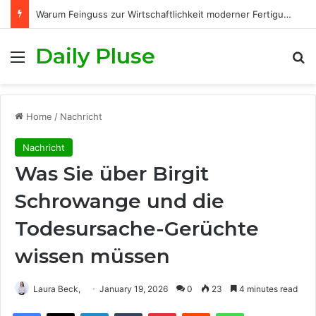
Warum Feinguss zur Wirtschaftlichkeit moderner Fertigungsprozesse beiträgt
Daily Pluse
Menu
S
Home
/
Nachricht
Nachricht
Was Sie über Birgit
Schrowange und die
Todesursache-Gerüchte
wissen müssen
Laura Beck,
January 19, 2026
0
23
4 minutes read
Facebook
X
LinkedIn
Tumblr
Pinterest
Reddit
WhatsApp