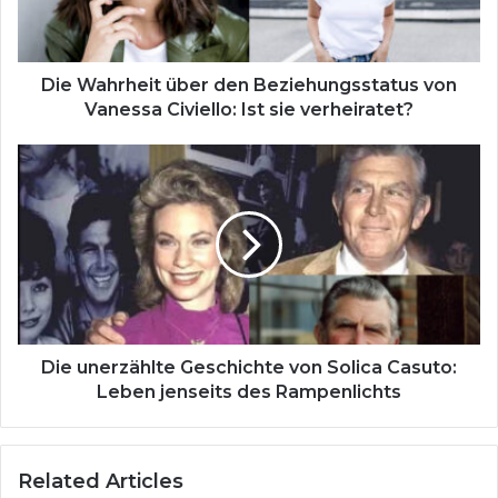
r
h
e
i
Die Wahrheit über den Beziehungsstatus von
t
Vanessa Civiello: Ist sie verheiratet?
ü
b
D
e
i
r
e
d
u
e
n
n
e
B
r
e
z
z
ä
i
h
Die unerzählte Geschichte von Solica Casuto:
e
l
Leben jenseits des Rampenlichts
h
t
u
e
n
G
Related Articles
g
e