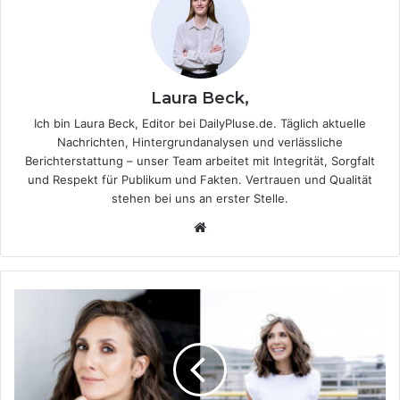
Laura Beck,
Ich bin Laura Beck, Editor bei DailyPluse.de. Täglich aktuelle
Nachrichten, Hintergrundanalysen und verlässliche
Berichterstattung – unser Team arbeitet mit Integrität, Sorgfalt
und Respekt für Publikum und Fakten. Vertrauen und Qualität
stehen bei uns an erster Stelle.
We
bsi
te
D
i
e
W
a
h