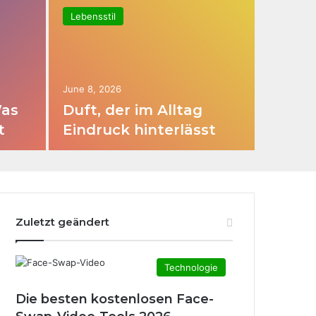
Lebensstil
June 8, 2026
Was
Duft, der im Alltag
t
Eindruck hinterlässt
Zuletzt geändert
Technologie
Die besten kostenlosen Face-