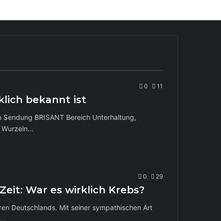
0
11
lich bekannt ist
in Sendung BRISANT Bereich Unterhaltung,
e Wurzeln…
0
29
it: War es wirklich Krebs?
en Deutschlands. Mit seiner sympathischen Art
e…