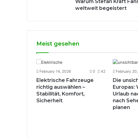
Warum Stefan Kraft Fan
weltweit begeistert
Meist gesehen
0
31
February 14, 2026
0
42
February 20
Elektrische Fahrzeuge
Die unsic
ecken –
richtig auswählen –
Europas: 
ight im
Stabilität, Komfort,
Urlaub na
Sicherheit
nach Seh
planen