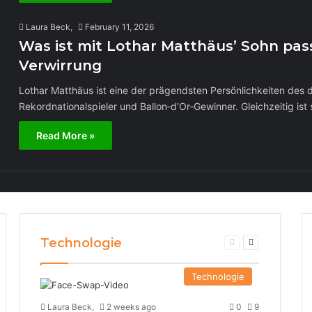
Laura Beck,
February 11, 2026
Was ist mit Lothar Matthäus’ Sohn pas
Verwirrung
Lothar Matthäus ist eine der prägendsten Persönlichkeiten des 
Rekordnationalspieler und Ballon‑d’Or‑Gewinner. Gleichzeitig ist
Read More »
Technologie
Previous
Next
page
page
Technologie
Laura Beck,
2 weeks ago
0
9