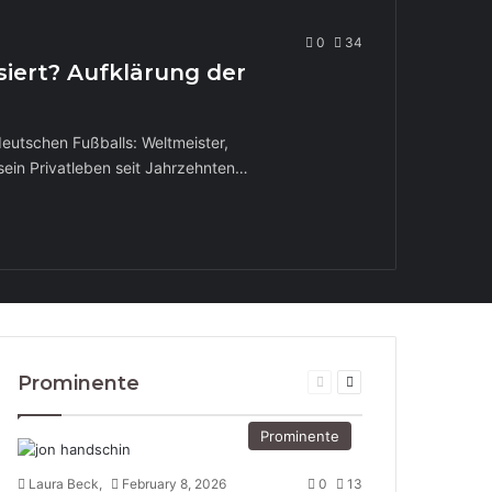
0
34
siert? Aufklärung der
deutschen Fußballs: Weltmeister,
 sein Privatleben seit Jahrzehnten…
Prominente
Previous
Next
page
page
Prominente
Laura Beck,
February 8, 2026
0
13