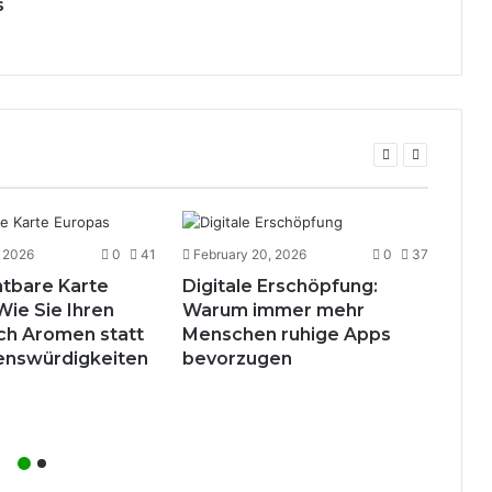
s
, 2026
0
41
February 20, 2026
0
37
htbare Karte
Digitale Erschöpfung:
Jan
Wie Sie Ihren
Warum immer mehr
Str
ch Aromen statt
Menschen ruhige Apps
sic
enswürdigkeiten
bevorzugen
fac
58 