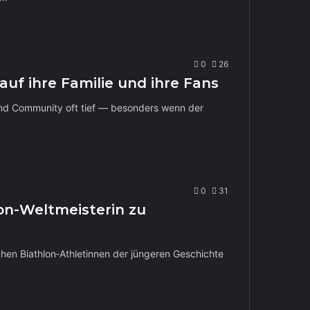
0
26
uf ihre Familie und ihre Fans
 und Community oft tief — besonders wenn der
0
31
lon-Weltmeisterin zu
chen Biathlon‑Athletinnen der jüngeren Geschichte