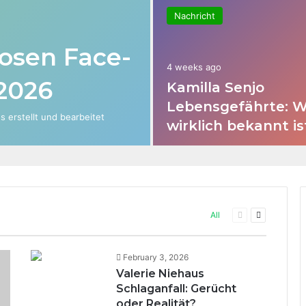
Nachricht
losen Face-
4 weeks ago
2026
Kamilla Senjo
Lebensgefährte: 
s erstellt und bearbeitet
wirklich bekannt is
All
Previous
Next
page
page
February 3, 2026
Valerie Niehaus
Schlaganfall: Gerücht
oder Realität?