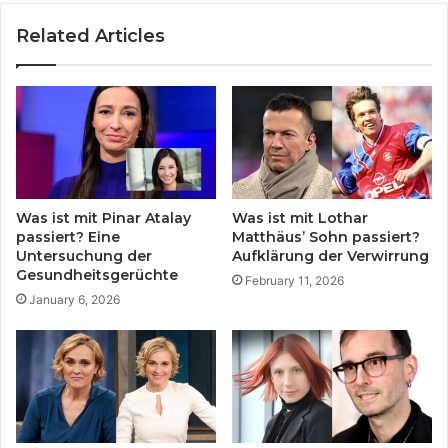
p
n
Related Articles
d
e
a
T
t
r
e
a
:
c
F
h
a
t
k
e
t
n
Was ist mit Pinar Atalay
Was ist mit Lothar
e
b
passiert? Eine
Matthäus’ Sohn passiert?
n
e
Untersuchung der
Aufklärung der Verwirrung
v
r
Gesundheitsgerüchte
February 11, 2026
o
g
January 6, 2026
n
w
M
i
y
r
t
k
h
l
e
i
n
c