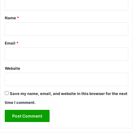
t
*
Name
*
Email
*
Website
Save my name, email, and website in this browser for the next
time I comment.