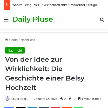
Warum Feinguss zur Wirtschaftlichkeit moderner Fertigungsprozesse beiträgt
Daily Pluse
Menu
S
Home
/
Nachricht
Nachricht
Von der Idee zur
Wirklichkeit: Die
Geschichte einer Belsy
Hochzeit
Laura Beck,
January 12, 2026
0
19
4 minutes read
Facebook
X
LinkedIn
Tumblr
Pinterest
Reddit
WhatsApp