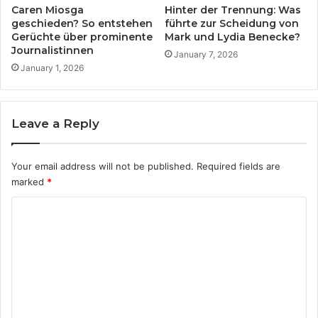
t
h
Caren Miosga
Hinter der Trennung: Was
r
w
geschieden? So entstehen
führte zur Scheidung von
e
Gerüchte über prominente
Mark und Lydia Benecke?
e
Journalistinnen
n
i
January 7, 2026
n
ß
January 1, 2026
e
n
Leave a Reply
Your email address will not be published.
Required fields are
marked
*
C
o
m
m
e
n