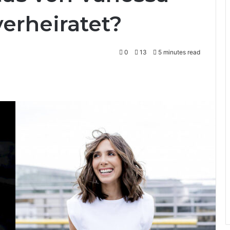
 verheiratet?
0
13
5 minutes read