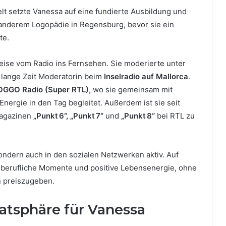
lt setzte Vanessa auf eine fundierte Ausbildung und
r anderem Logopädie in Regensburg, bevor sie ein
te.
tweise vom Radio ins Fernsehen. Sie moderierte unter
lange Zeit Moderatorin beim
Inselradio auf Mallorca
.
OGGO Radio (Super RTL)
, wo sie gemeinsam mit
ergie in den Tag begleitet. Außerdem ist sie seit
magazinen
„Punkt 6“, „Punkt 7“
und
„Punkt 8“
bei RTL zu
sondern auch in den sozialen Netzwerken aktiv. Auf
g, berufliche Momente und positive Lebensenergie, ohne
n preiszugeben.
vatsphäre für Vanessa