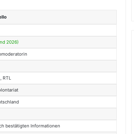
llo
and 2026)
omoderatorin
, RTL
lontariat
utschland
ich bestätigten Informationen