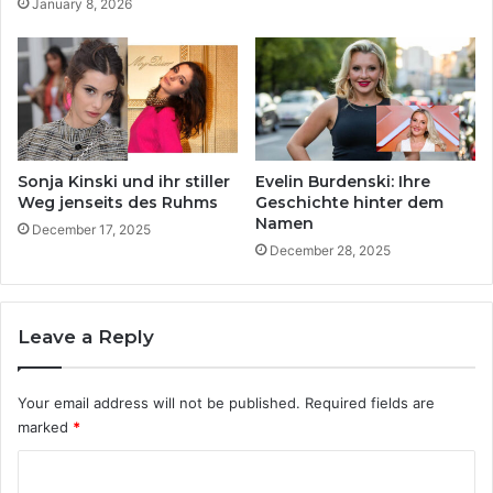
January 8, 2026
e
r
i
v
n
e
F
r
a
s
m
t
i
o
l
r
Sonja Kinski und ihr stiller
Evelin Burdenski: Ihre
i
b
Weg jenseits des Ruhms
Geschichte hinter dem
e
e
Namen
December 17, 2025
n
n
December 28, 2025
l
?
e
F
b
a
e
Leave a Reply
k
n
t
s
e
Your email address will not be published.
Required fields are
c
n
h
marked
*
,
ü
G
C
t
e