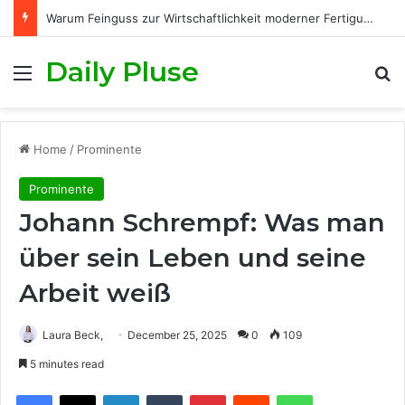
Warum Feinguss zur Wirtschaftlichkeit moderner Fertigungsprozesse beiträgt
Daily Pluse
Menu
S
Home
/
Prominente
Prominente
Johann Schrempf: Was man
über sein Leben und seine
Arbeit weiß
Laura Beck,
December 25, 2025
0
109
5 minutes read
Facebook
X
LinkedIn
Tumblr
Pinterest
Reddit
WhatsApp