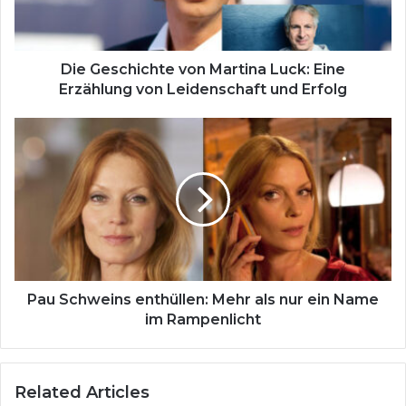
c
h
i
c
Die Geschichte von Martina Luck: Eine
h
Erzählung von Leidenschaft und Erfolg
t
e
P
v
a
o
u
n
S
M
c
a
h
r
w
t
e
i
i
n
n
Pau Schweins enthüllen: Mehr als nur ein Name
a
s
im Rampenlicht
L
e
u
n
c
t
Related Articles
k
h