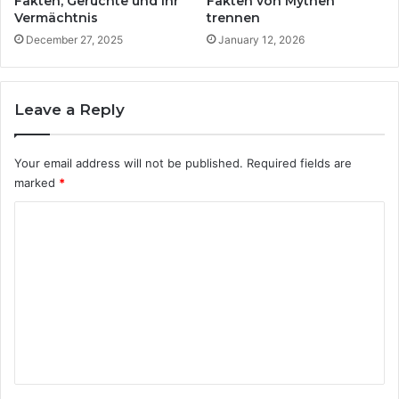
Fakten, Gerüchte und ihr
Fakten von Mythen
m
Vermächtnis
trennen
n
e
s
i
December 27, 2025
January 12, 2026
c
m
h
R
a
a
Leave a Reply
f
m
t
p
u
e
Your email address will not be published.
Required fields are
n
n
marked
*
d
l
E
i
C
r
c
o
f
h
o
t
m
l
m
g
e
n
t