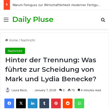
Warum Feinguss zur Wirtschaftlichkeit moderner Fertigungsprozesse beiträgt
Daily Pluse
Menu
S
Home
/
Nachricht
Nachricht
Hinter der Trennung: Was
führte zur Scheidung von
Mark und Lydia Benecke?
Laura Beck,
January 7, 2026
0
70
4 minutes read
Facebook
X
LinkedIn
Tumblr
Pinterest
Reddit
WhatsApp