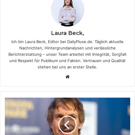
Laura Beck,
Ich bin Laura Beck, Editor bei DailyPluse.de. Täglich aktuelle
Nachrichten, Hintergrundanalysen und verlässliche
Berichterstattung – unser Team arbeitet mit Integrität, Sorgfalt
und Respekt für Publikum und Fakten. Vertrauen und Qualität
stehen bei uns an erster Stelle.
We
bsi
te
D
i
e
G
e
s