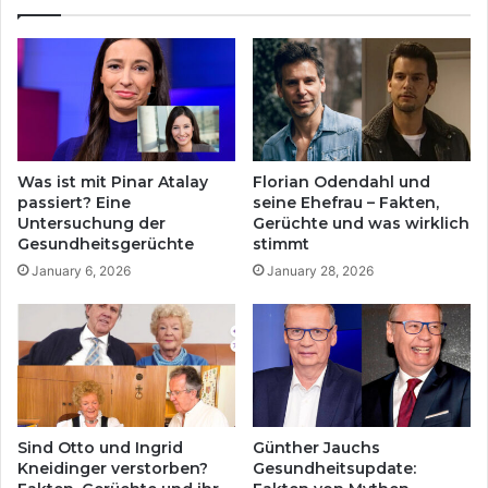
:
ü
E
l
i
l
n
e
e
n
E
:
r
M
z
e
Was ist mit Pinar Atalay
Florian Odendahl und
ä
h
passiert? Eine
seine Ehefrau – Fakten,
h
r
Untersuchung der
Gerüchte und was wirklich
l
a
Gesundheitsgerüchte
stimmt
u
l
January 6, 2026
January 28, 2026
n
s
g
n
v
u
o
r
n
e
L
i
e
n
i
N
Sind Otto und Ingrid
Günther Jauchs
d
a
Kneidinger verstorben?
Gesundheitsupdate:
e