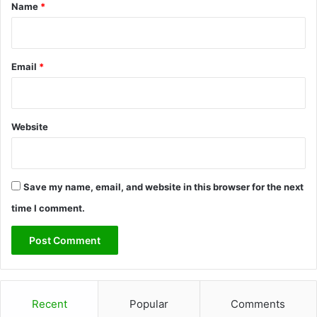
*
Name
*
Email
*
Website
Save my name, email, and website in this browser for the next
time I comment.
Recent
Popular
Comments