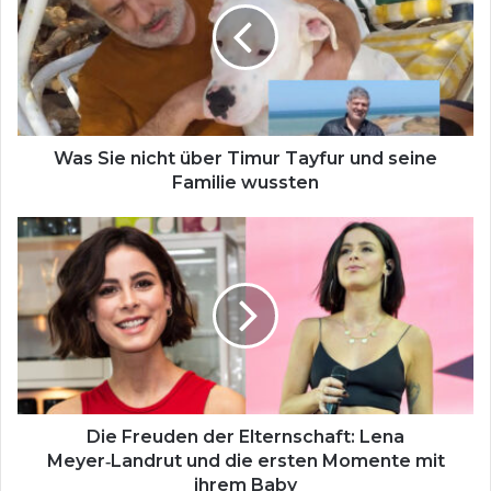
S
i
e
n
i
c
h
Was Sie nicht über Timur Tayfur und seine
t
Familie wussten
ü
b
D
e
i
r
e
T
F
i
r
m
e
u
u
r
d
T
e
a
n
Die Freuden der Elternschaft: Lena
y
d
Meyer‑Landrut und die ersten Momente mit
f
e
ihrem Baby