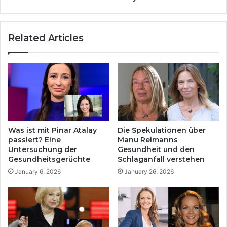
u
r
r
E
u
l
Related Articles
n
t
d
e
s
r
e
n
i
s
n
c
e
h
F
a
a
f
Was ist mit Pinar Atalay
Die Spekulationen über
m
t
passiert? Eine
Manu Reimanns
i
:
Untersuchung der
Gesundheit und den
l
L
Gesundheitsgerüchte
Schlaganfall verstehen
i
e
January 6, 2026
January 26, 2026
e
n
w
a
u
M
s
e
s
y