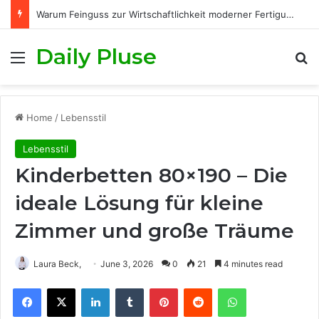
Warum Feinguss zur Wirtschaftlichkeit moderner Fertigungsprozesse beiträgt
Daily Pluse
Menu
S
Home
/
Lebensstil
Lebensstil
Kinderbetten 80×190 – Die
ideale Lösung für kleine
Zimmer und große Träume
Laura Beck,
June 3, 2026
0
21
4 minutes read
Facebook
X
LinkedIn
Tumblr
Pinterest
Reddit
WhatsApp