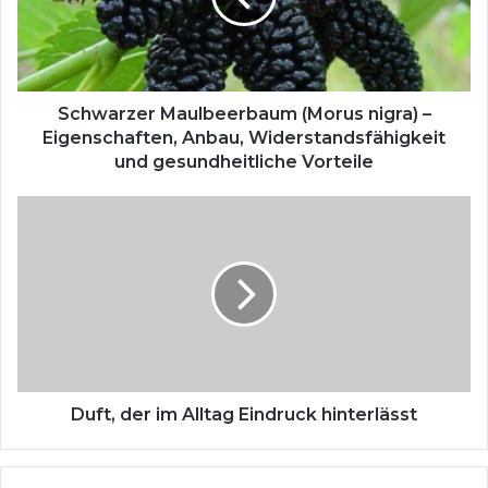
r
z
e
r
M
Schwarzer Maulbeerbaum (Morus nigra) –
a
Eigenschaften, Anbau, Widerstandsfähigkeit
u
und gesundheitliche Vorteile
l
b
D
e
u
e
f
r
t
b
,
a
d
u
e
m
r
(
i
M
m
Duft, der im Alltag Eindruck hinterlässt
o
A
r
l
u
l