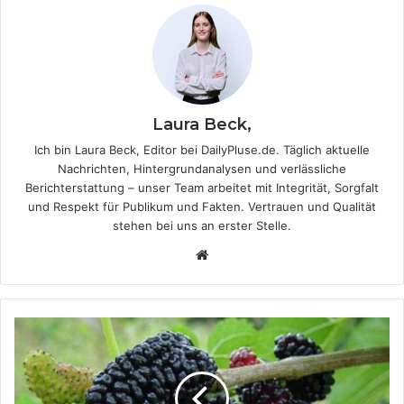
Laura Beck,
Ich bin Laura Beck, Editor bei DailyPluse.de. Täglich aktuelle
Nachrichten, Hintergrundanalysen und verlässliche
Berichterstattung – unser Team arbeitet mit Integrität, Sorgfalt
und Respekt für Publikum und Fakten. Vertrauen und Qualität
stehen bei uns an erster Stelle.
We
bsi
te
S
c
h
w
a