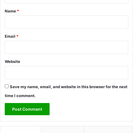
t
g
*
Name
*
k
e
i
t
Email
*
u
n
d
g
Website
e
s
u
n
Save my name, email, and website in this browser for the next
d
h
time I comment.
e
i
t
l
i
c