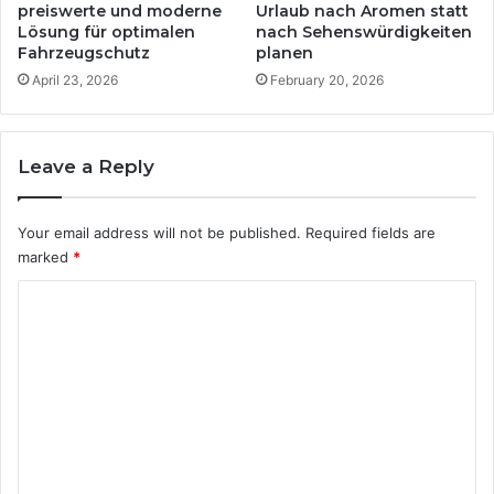
,
t
preiswerte und moderne
Urlaub nach Aromen statt
A
Lösung für optimalen
nach Sehenswürdigkeiten
Fahrzeugschutz
planen
n
b
April 23, 2026
February 20, 2026
a
u
,
Leave a Reply
W
i
d
Your email address will not be published.
Required fields are
e
marked
*
r
s
C
t
o
a
n
m
d
m
s
f
e
ä
n
h
i