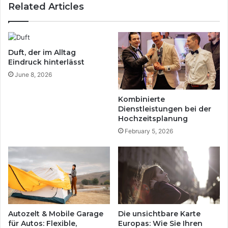
Related Articles
s
t
n
a
i
g
g
E
r
i
Duft, der im Alltag
a
n
Eindruck hinterlässt
)
d
June 8, 2026
–
r
E
u
Kombinierte
i
c
Dienstleistungen bei der
g
k
Hochzeitsplanung
e
h
February 5, 2026
n
i
s
n
c
t
h
e
a
r
f
l
t
ä
e
s
Autozelt & Mobile Garage
Die unsichtbare Karte
n
s
für Autos: Flexible,
Europas: Wie Sie Ihren