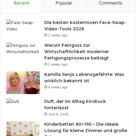
Recent
Popular
Comments
h
e
V
Die besten kostenlosen Face-Swap-
o
Video-Tools 2026
r
2 weeks ago
t
e
Warum Feinguss zur
i
Wirtschaftlichkeit moderner
l
Fertigungsprozesse beiträgt
e
2 weeks ago
Kamilla Senjo Lebensgefährte: Was
wirklich bekannt ist
4 weeks ago
Duft, der im Alltag Eindruck
hinterlässt
June 8, 2026
Kinderbetten 80×190 – Die ideale
Lösung für kleine Zimmer und große