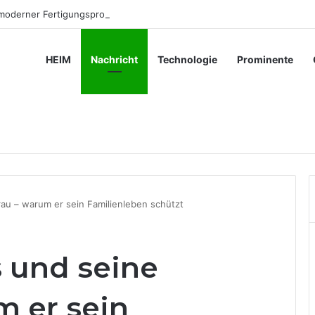
 moderner Fertigungsprozesse beiträgt
HEIM
Nachricht
Technologie
Prominente
rau – warum er sein Familienleben schützt
s und seine
m er sein