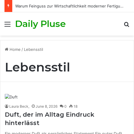
Kamilla Senjo Lebensgefährte: Was wirklich bekannt ist
Daily Pluse
Menu
S
Home
/
Lebensstil
Lebensstil
Laura Beck,
June 8, 2026
0
18
Duft, der im Alltag Eindruck
hinterlässt
Ein moderner Duft als persönliches Statement Ein guter Duft