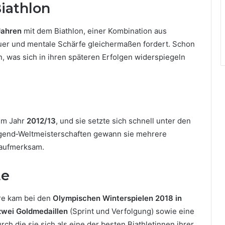
Biathlon
Jahren
mit dem Biathlon, einer Kombination aus
uer und mentale Schärfe gleichermaßen fordert. Schon
, was sich in ihren späteren Erfolgen widerspiegeln
 im Jahr
2012/13
, und sie setzte sich schnell unter den
Jugend‑Weltmeisterschaften gewann sie mehrere
 aufmerksam.
te
re kam bei den
Olympischen Winterspielen 2018 in
zwei Goldmedaillen
(Sprint und Verfolgung) sowie eine
rch die sie sich als eine der besten Biathletinnen ihrer