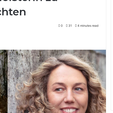
chten
0
31
4 minutes read