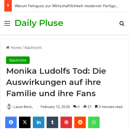
Kamilla Senjo Lebensgefährte: Was wirklich bekannt ist
Daily Pluse
Menu
S
Home
/
Nachricht
Nachricht
Monika Ludolfs Tod: Die
Auswirkungen auf ihre
Familie und ihre Fans
Laura Beck,
February 12, 2026
0
27
3 minutes read
Facebook
X
LinkedIn
Tumblr
Pinterest
Reddit
WhatsApp