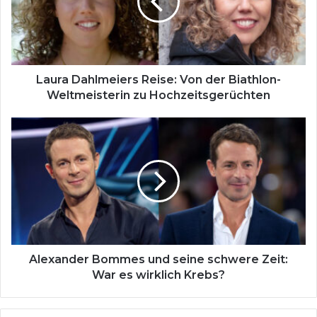
a
D
a
h
l
m
Laura Dahlmeiers Reise: Von der Biathlon-
e
Weltmeisterin zu Hochzeitsgerüchten
i
e
A
r
l
s
e
R
x
e
a
i
n
s
d
e
e
:
r
V
B
Alexander Bommes und seine schwere Zeit:
o
o
War es wirklich Krebs?
n
m
d
m
e