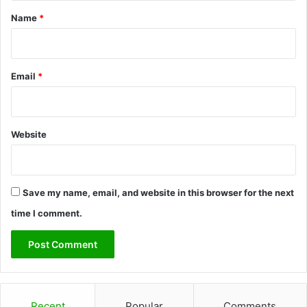
n
*
Name
*
Email
*
Website
Save my name, email, and website in this browser for the next
time I comment.
Recent
Popular
Comments