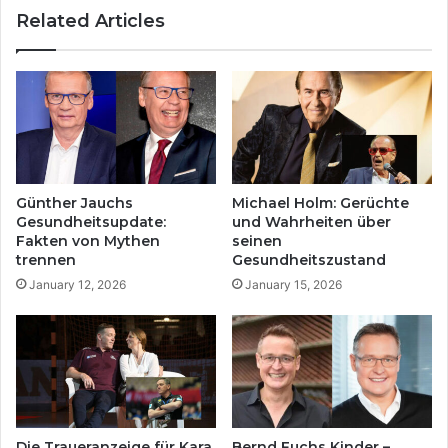
e
Related Articles
r
s
B
u
i
n
a
d
t
s
h
e
l
i
o
n
n
e
Günther Jauchs
Michael Holm: Gerüchte
-
s
Gesundheitsupdate:
und Wahrheiten über
W
c
Fakten von Mythen
seinen
e
h
trennen
Gesundheitszustand
l
w
January 12, 2026
January 15, 2026
t
e
m
r
e
e
i
Z
s
e
t
i
e
t
r
:
Die Traueranzeige für Kara
Bernd Fuchs Kinder –