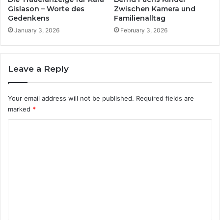
i
W
Gislason – Worte des
Zwischen Kamera und
n
Gedenkens
Familienalltag
a
z
r
January 3, 2026
February 3, 2026
u
e
H
s
o
w
Leave a Reply
c
i
h
r
z
k
Your email address will not be published.
Required fields are
e
l
marked
*
i
i
t
c
C
s
h
g
o
K
e
r
m
r
e
m
ü
b
c
s
e
h
?
n
t
e
t