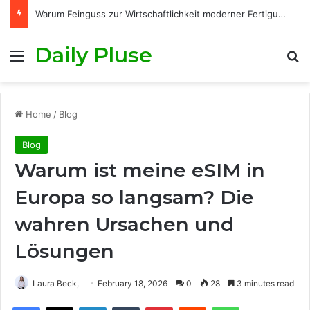
Warum Feinguss zur Wirtschaftlichkeit moderner Fertigungsprozesse beiträgt
Daily Pluse
Menu
S
Home
/
Blog
Blog
Warum ist meine eSIM in
Europa so langsam? Die
wahren Ursachen und
Lösungen
Laura Beck,
February 18, 2026
0
28
3 minutes read
Facebook
X
LinkedIn
Tumblr
Pinterest
Reddit
WhatsApp