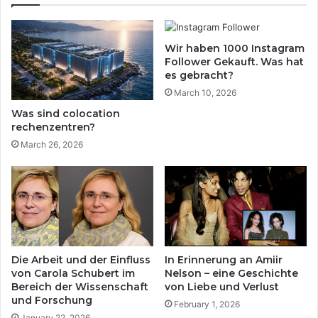
f
u
u
s
n
w
g
Wir haben 1000 Instagram
ä
:
Follower Gekauft. Was hat
h
W
es gebracht?
l
a
March 10, 2026
e
r
Was sind colocation
n
u
rechenzentren?
–
m
March 26, 2026
S
i
t
m
a
m
b
e
i
r
l
m
i
e
t
h
Die Arbeit und der Einfluss
In Erinnerung an Amiir
ä
r
von Carola Schubert im
Nelson – eine Geschichte
t
M
Bereich der Wissenschaft
von Liebe und Verlust
,
e
und Forschung
February 1, 2026
K
n
January 22, 2026