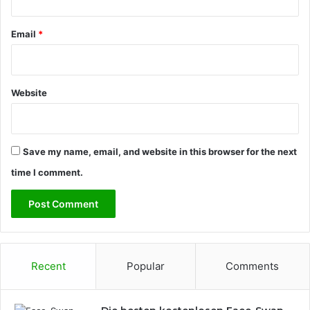
u
g
Email
*
e
n
Website
Save my name, email, and website in this browser for the next
time I comment.
Recent
Popular
Comments