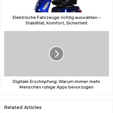
i
s
c
h
Elektrische Fahrzeuge richtig auswählen –
e
Stabilität, Komfort, Sicherheit
F
a
D
h
i
r
g
z
i
e
t
u
a
g
l
e
e
r
E
i
r
Digitale Erschöpfung: Warum immer mehr
c
s
Menschen ruhige Apps bevorzugen
h
c
t
h
i
ö
Related Articles
g
p
a