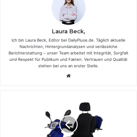
Laura Beck,
Ich bin Laura Beck, Editor bei DailyPluse.de. Täglich aktuelle
Nachrichten, Hintergrundanalysen und verlässliche
Berichterstattung – unser Team arbeitet mit Integrität, Sorgfalt
und Respekt für Publikum und Fakten. Vertrauen und Qualität
stehen bei uns an erster Stelle.
We
bsi
te
E
l
e
k
t
r