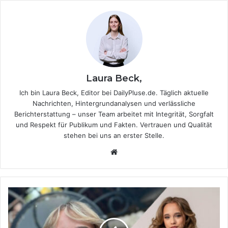
Laura Beck,
Ich bin Laura Beck, Editor bei DailyPluse.de. Täglich aktuelle
Nachrichten, Hintergrundanalysen und verlässliche
Berichterstattung – unser Team arbeitet mit Integrität, Sorgfalt
und Respekt für Publikum und Fakten. Vertrauen und Qualität
stehen bei uns an erster Stelle.
We
bsi
te
E
i
n
e