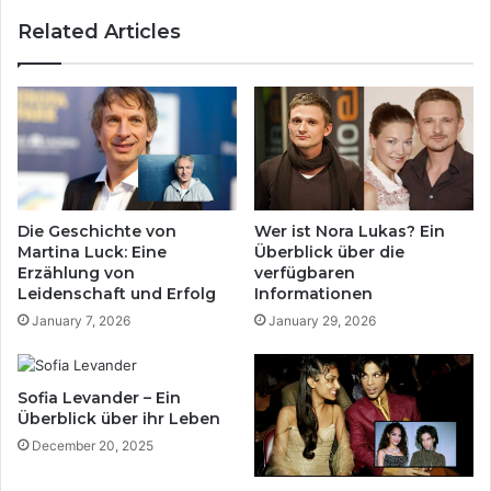
a
t
Related Articles
K
i
o
g
k
e
s
i
L
n
e
s
b
c
e
h
n
ä
Die Geschichte von
Wer ist Nora Lukas? Ein
m
t
Martina Luck: Eine
Überblick über die
i
z
Erzählung von
verfügbaren
t
e
Leidenschaft und Erfolg
Informationen
G
n
January 7, 2026
January 29, 2026
a
:
s
D
t
e
Sofia Levander – Ein
r
r
Überblick über ihr Leben
o
u
p
December 20, 2025
m
a
f
r