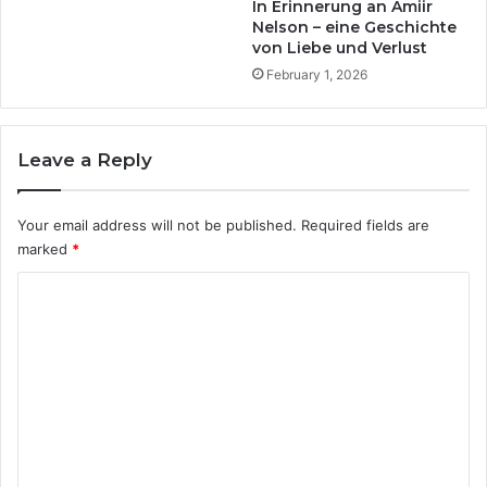
a
In Erinnerung an Amiir
e
s
Nelson – eine Geschichte
s
von Liebe und Verlust
s
e
e
February 1, 2026
u
n
n
d
d
e
Leave a Reply
i
L
h
e
r
i
Your email address will not be published.
Required fields are
e
t
marked
*
i
f
n
a
C
s
d
p
o
e
i
n
m
r
f
m
i
ü
e
r
e
r
B
n
e
a
n
u
t