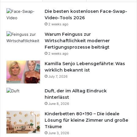
r
,
t
Die besten kostenlosen Face-Swap-
W
Video-Tools 2026
i
d
2 weeks ago
e
Warum Feinguss zur
r
Wirtschaftlichkeit moderner
s
Fertigungsprozesse beiträgt
t
2 weeks ago
a
n
Kamilla Senjo Lebensgefährte: Was
d
wirklich bekannt ist
s
July 7, 2026
f
ä
Duft, der im Alltag Eindruck
h
hinterlässt
i
June 8, 2026
g
Kinderbetten 80×190 – Die ideale
k
Lösung für kleine Zimmer und große
e
Träume
i
June 3, 2026
t