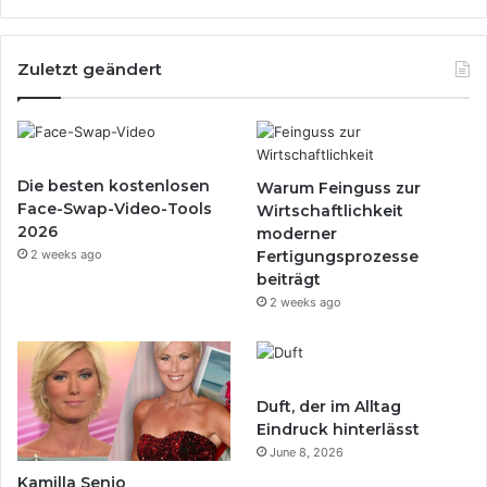
u
n
d
Zuletzt geändert
g
e
s
u
n
Die besten kostenlosen
Warum Feinguss zur
d
Face-Swap-Video-Tools
Wirtschaftlichkeit
h
2026
moderner
e
2 weeks ago
Fertigungsprozesse
i
beiträgt
t
2 weeks ago
l
i
c
h
e
Duft, der im Alltag
V
Eindruck hinterlässt
o
June 8, 2026
r
Kamilla Senjo