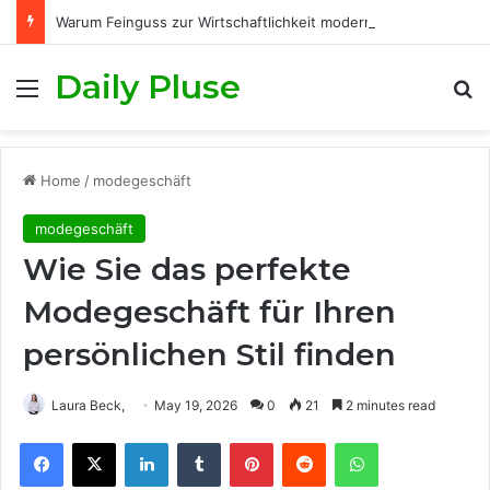
Warum Feinguss zur Wirtschaftlichkeit moderner Fertigungsprozesse beiträgt
Daily Pluse
Menu
S
Home
/
modegeschäft
modegeschäft
Wie Sie das perfekte
Modegeschäft für Ihren
persönlichen Stil finden
Laura Beck,
May 19, 2026
0
21
2 minutes read
Facebook
X
LinkedIn
Tumblr
Pinterest
Reddit
WhatsApp