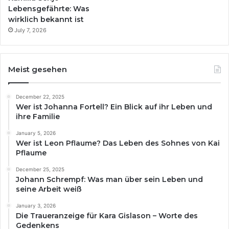
t
Lebensgefährte: Was
e
wirklich bekannt ist
i
July 7, 2026
l
e
Meist gesehen
December 22, 2025
Wer ist Johanna Fortell? Ein Blick auf ihr Leben und
ihre Familie
January 5, 2026
Wer ist Leon Pflaume? Das Leben des Sohnes von Kai
Pflaume
December 25, 2025
Johann Schrempf: Was man über sein Leben und
seine Arbeit weiß
January 3, 2026
Die Traueranzeige für Kara Gislason – Worte des
Gedenkens