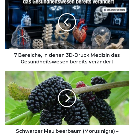
B
e
r
e
i
c
h
e
,
7 Bereiche, in denen 3D-Druck Medizin das
i
Gesundheitswesen bereits verändert
n
d
S
e
c
n
h
e
w
n
a
3
r
D
z
-
e
D
r
r
M
Schwarzer Maulbeerbaum (Morus nigra) –