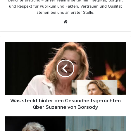
und Respekt für Publikum und Fakten. Vertrauen und Qualität
stehen bei uns an erster Stelle.
We
bsi
te
W
a
s
s
t
e
c
k
t
h
Was steckt hinter den Gesundheitsgerüchten
i
über Suzanne von Borsody
n
t
E
e
m
r