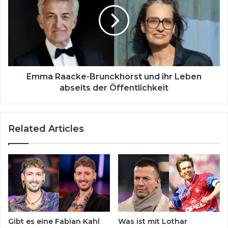
m
d
a
e
R
n
a
G
a
e
c
s
k
u
e
Emma Raacke-Brunckhorst und ihr Leben
n
-
abseits der Öffentlichkeit
d
B
h
r
e
u
Related Articles
i
n
t
c
s
k
g
h
e
o
r
r
ü
s
c
t
h
u
Gibt es eine Fabian Kahl
Was ist mit Lothar
t
n