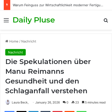
Warum Feinguss zur Wirtschaftlichkeit moderner Fertigungsprozesse beiträgt
Daily Pluse
Menu
S
Home
/
Nachricht
Nachricht
Die Spekulationen über
Manu Reimanns
Gesundheit und den
Schlaganfall verstehen
Laura Beck,
January 26, 2026
0
23
5 minutes read
Facebook
X
LinkedIn
Tumblr
Pinterest
Reddit
WhatsApp