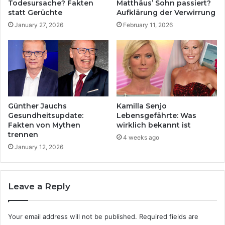
Todesursache? Fakten
Matthäus’ Sohn passiert?
e
d
statt Gerüchte
Aufklärung der Verwirrung
n
i
January 27, 2026
February 11, 2026
ü
h
b
r
e
L
r
e
S
b
u
e
z
n
a
a
Günther Jauchs
Kamilla Senjo
n
b
Gesundheitsupdate:
Lebensgefährte: Was
n
s
Fakten von Mythen
wirklich bekannt ist
e
trennen
e
4 weeks ago
v
i
January 12, 2026
o
t
n
s
B
d
Leave a Reply
o
e
r
r
s
Ö
Your email address will not be published.
Required fields are
o
f