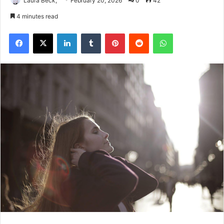
Laura Beck,
February 20, 2026
0
42
4 minutes read
Facebook
X
LinkedIn
Tumblr
Pinterest
Reddit
WhatsApp