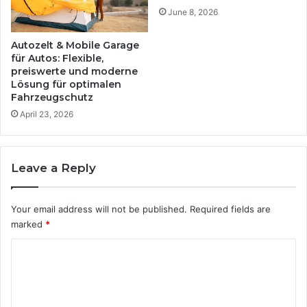
h
June 8, 2026
e
i
s
g
H
Autozelt & Mobile Garage
e
i
für Autos: Flexible,
A
preiswerte und moderne
g
Lösung für optimalen
p
h
Fahrzeugschutz
p
l
s
i
April 23, 2026
b
g
e
h
v
t
Leave a Reply
o
i
r
m
z
B
Your email address will not be published.
Required fields are
u
a
marked
*
g
d
e
C
n
o
m