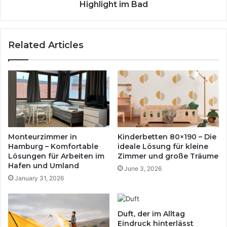
r
s
Highlight im Bad
u
a
m
t
i
z
Related Articles
m
w
m
a
e
s
r
c
m
h
e
b
h
e
r
c
M
k
Monteurzimmer in
Kinderbetten 80×190 – Die
e
e
Hamburg – Komfortable
ideale Lösung für kleine
n
n
Lösungen für Arbeiten im
Zimmer und große Träume
s
–
Hafen und Umland
June 3, 2026
c
m
January 31, 2026
h
o
e
d
n
e
Duft, der im Alltag
r
r
Eindruck hinterlässt
u
n