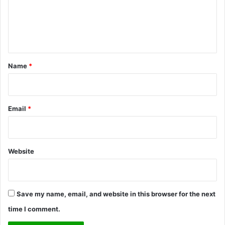
m
e
n
t
*
Name
*
Email
*
Website
Save my name, email, and website in this browser for the next
time I comment.