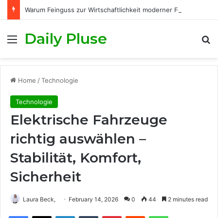
Warum Feinguss zur Wirtschaftlichkeit moderner Fertigungsprozesse beiträgt
Daily Pluse
Menu
S
Home
/
Technologie
Technologie
Elektrische Fahrzeuge
richtig auswählen –
Stabilität, Komfort,
Sicherheit
Laura Beck,
February 14, 2026
0
44
2 minutes read
Facebook
X
LinkedIn
Tumblr
Pinterest
Reddit
WhatsApp