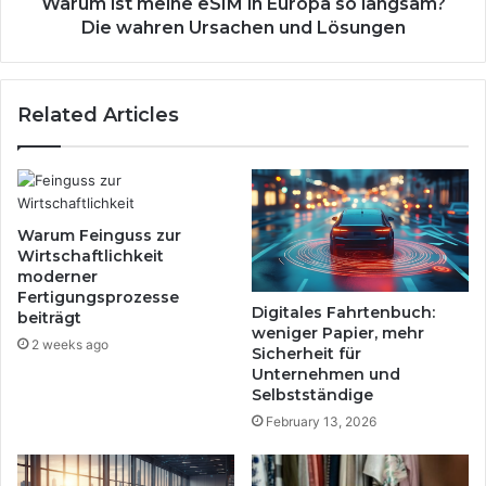
e
Warum ist meine eSIM in Europa so langsam?
n
i
Die wahren Ursachen und Lösungen
i
n
g
e
e
e
Related Articles
r
S
P
I
a
M
p
i
i
n
e
E
Warum Feinguss zur
r
u
Wirtschaftlichkeit
,
r
moderner
m
Fertigungsprozesse
o
Digitales Fahrtenbuch:
beiträgt
e
p
weniger Papier, mehr
h
a
2 weeks ago
Sicherheit für
r
s
Unternehmen und
S
o
Selbstständige
i
l
February 13, 2026
c
a
h
n
e
g