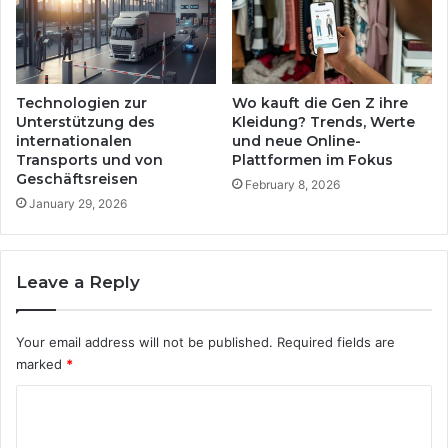
r
s
h
a
e
m
i
?
t
D
Technologien zur
Wo kauft die Gen Z ihre
f
Unterstützung des
Kleidung? Trends, Werte
i
ü
internationalen
und neue Online-
e
Transports und von
Plattformen im Fokus
r
w
Geschäftsreisen
U
a
February 8, 2026
n
January 29, 2026
h
t
r
e
e
r
n
Leave a Reply
n
U
e
r
h
s
Your email address will not be published.
Required fields are
m
a
marked
*
e
c
n
h
C
u
e
o
n
n