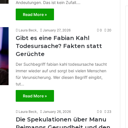
Andeutungen. Das ist kein Zufall.…
Read More »
Laura Beck,
January 27, 2026
0
20
Gibt es eine Fabian Kahl
Todesursache? Fakten statt
Gerüchte
Der Suchbegriff fabian kahl todesursache taucht
immer wieder auf und sorgt bei vielen Menschen
für Verunsicherung. Wer diesen Begriff eingibt,
tut…
Read More »
Laura Beck,
January 26, 2026
0
23
Die Spekulationen über Manu
Reimanns Gesundheit und den