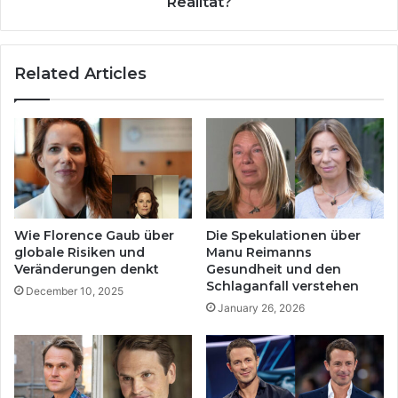
h
Realität?
s
a
ü
u
b
s
Related Articles
e
S
r
c
i
h
h
l
r
a
e
g
P
a
e
n
r
f
Wie Florence Gaub über
Die Spekulationen über
s
a
globale Risiken und
Manu Reimanns
o
l
Veränderungen denkt
Gesundheit und den
n
l
Schlaganfall verstehen
December 10, 2025
ö
:
January 26, 2026
f
G
f
e
e
r
n
ü
t
c