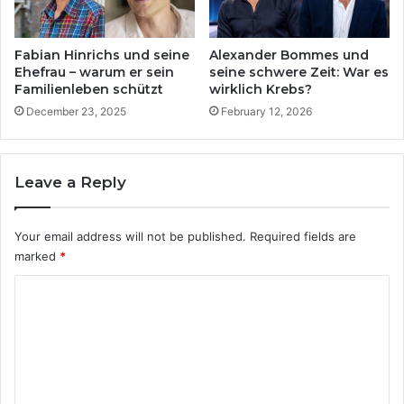
l
h
i
t
c
o
Fabian Hinrichs und seine
Alexander Bommes und
h
d
Ehefrau – warum er sein
seine schwere Zeit: War es
b
Familienleben schützt
wirklich Krebs?
e
e
r
December 23, 2025
February 12, 2026
k
R
a
e
n
a
Leave a Reply
n
l
t
i
i
t
Your email address will not be published.
Required fields are
s
ä
marked
*
t
t
?
C
o
m
m
e