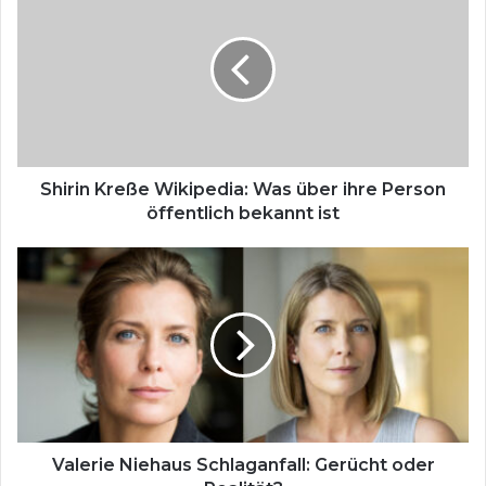
h
i
r
i
n
K
r
e
ß
Shirin Kreße Wikipedia: Was über ihre Person
e
öffentlich bekannt ist
W
i
V
k
a
i
l
p
e
e
r
d
i
i
e
a
N
:
i
W
e
Valerie Niehaus Schlaganfall: Gerücht oder
a