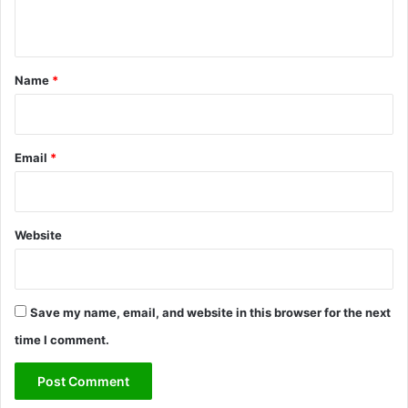
n
t
*
Name
*
Email
*
Website
Save my name, email, and website in this browser for the next
time I comment.