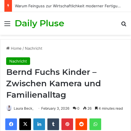
Warum Feinguss zur Wirtschaftlichkeit moderner Fertigungsprozesse beiträgt
Daily Pluse
Menu
S
Home
/
Nachricht
Nachricht
Bernd Fuchs Kinder –
Zwischen Kamera und
Familienalltag
Laura Beck,
February 3, 2026
0
26
4 minutes read
Facebook
X
LinkedIn
Tumblr
Pinterest
Reddit
WhatsApp