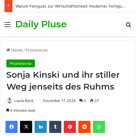
Warum Feinguss zur Wirtschaftlichkeit moderner Fertigungsprozesse beiträgt
Daily Pluse
Menu
S
Home
/
Prominente
Prominente
Sonja Kinski und ihr stiller
Weg jenseits des Ruhms
Laura Beck,
December 17, 2025
0
37
4 minutes read
Facebook
X
LinkedIn
Tumblr
Pinterest
Reddit
WhatsApp