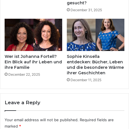
r
gesucht?
r
:
December 31, 2025
s
D
t
a
o
s
r
V
b
e
e
r
n
m
“
ö
Wer ist Johanna Fortell?
Sophie Kinsella
i
g
Ein Blick auf ihr Leben und
entdecken: Bücher, Leben
m
e
ihre Familie
und die besondere Wärme
N
ihrer Geschichten
n
December 22, 2025
e
v
December 11, 2025
t
o
z
n
k
C
Leave a Reply
u
l
r
a
s
u
Your email address will not be published.
Required fields are
i
d
marked
*
e
i