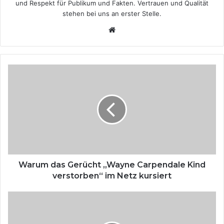
und Respekt für Publikum und Fakten. Vertrauen und Qualität
stehen bei uns an erster Stelle.
We
bsi
te
W
a
r
u
m
d
a
s
G
e
Warum das Gerücht „Wayne Carpendale Kind
r
verstorben“ im Netz kursiert
ü
c
V
h
o
t
m