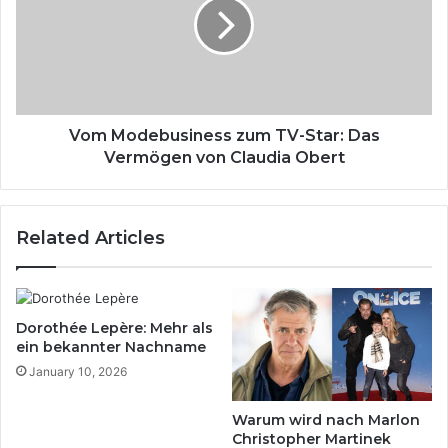
„
M
W
o
a
d
y
e
n
b
e
u
C
s
Vom Modebusiness zum TV-Star: Das
a
i
Vermögen von Claudia Obert
r
n
p
e
e
s
Related Articles
n
s
d
z
a
u
l
m
e
T
Dorothée Lepère: Mehr als
K
V
ein bekannter Nachname
i
-
January 10, 2026
n
S
d
t
Warum wird nach Marlon
v
a
Christopher Martinek
e