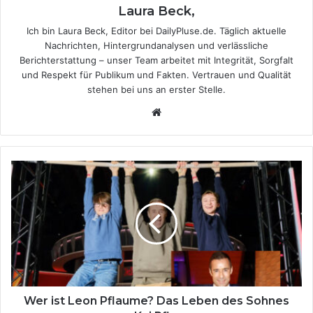
Laura Beck,
Ich bin Laura Beck, Editor bei DailyPluse.de. Täglich aktuelle
Nachrichten, Hintergrundanalysen und verlässliche
Berichterstattung – unser Team arbeitet mit Integrität, Sorgfalt
und Respekt für Publikum und Fakten. Vertrauen und Qualität
stehen bei uns an erster Stelle.
We
bsi
te
W
e
r
i
s
t
L
e
o
n
Wer ist Leon Pflaume? Das Leben des Sohnes