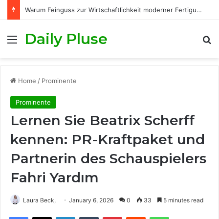
Warum Feinguss zur Wirtschaftlichkeit moderner Fertigungsprozesse beiträgt
Daily Pluse
Menu
S
Home
/
Prominente
Prominente
Lernen Sie Beatrix Scherff
kennen: PR-Kraftpaket und
Partnerin des Schauspielers
Fahri Yardım
Laura Beck,
January 6, 2026
0
33
5 minutes read
Facebook
X
LinkedIn
Tumblr
Pinterest
Reddit
WhatsApp