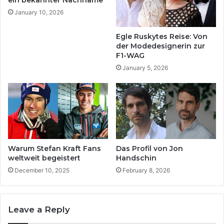
n
p
January 10, 2026
e
a
s
s
Egle Ruskytes Reise: Von
v
s
der Modedesignerin zur
o
i
F1-WAG
n
e
January 5, 2026
K
r
a
t
i
?
P
E
f
i
l
n
a
e
u
U
Warum Stefan Kraft Fans
Das Profil von Jon
m
n
weltweit begeistert
Handschin
e
t
December 10, 2025
February 8, 2026
e
r
s
u
Leave a Reply
c