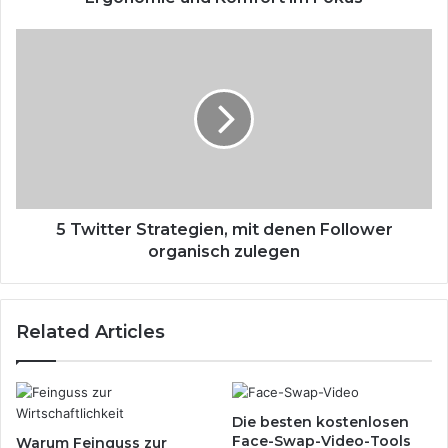
e
r
5
s
T
t
w
ü
i
t
t
z
t
u
e
n
r
g
S
f
t
5 Twitter Strategien, mit denen Follower
ü
r
organisch zulegen
r
a
F
t
u
e
Related Articles
ß
g
p
i
f
e
l
n
e
,
Die besten kostenlosen
g
m
Face-Swap-Video-Tools
Warum Feinguss zur