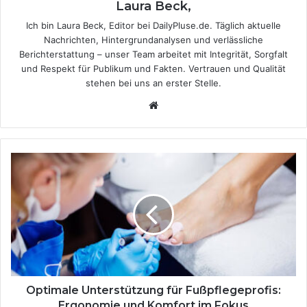
Laura Beck,
Ich bin Laura Beck, Editor bei DailyPluse.de. Täglich aktuelle
Nachrichten, Hintergrundanalysen und verlässliche
Berichterstattung – unser Team arbeitet mit Integrität, Sorgfalt
und Respekt für Publikum und Fakten. Vertrauen und Qualität
stehen bei uns an erster Stelle.
We
bsi
te
O
p
t
i
m
a
l
e
U
n
Optimale Unterstützung für Fußpflegeprofis:
t
Ergonomie und Komfort im Fokus