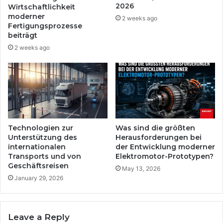
e
i
2026
Wirtschaftlichkeit
p
t
moderner
2 weeks ago
r
Fertigungsprozesse
d
beiträgt
o
e
f
n
2 weeks ago
i
e
s
n
:
F
E
o
r
l
g
l
o
o
Technologien zur
Was sind die größten
n
w
Unterstützung des
Herausforderungen bei
o
e
internationalen
der Entwicklung moderner
m
r
Transports und von
Elektromotor-Prototypen?
i
o
Geschäftsreisen
May 13, 2026
e
r
January 29, 2026
u
g
n
a
d
n
K
i
Leave a Reply