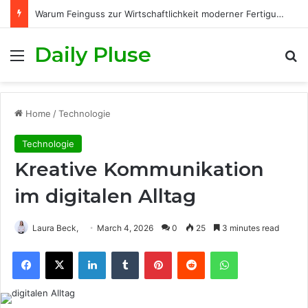
Warum Feinguss zur Wirtschaftlichkeit moderner Fertigungsprozesse beiträgt
Daily Pluse
Menu
S
Home
/
Technologie
Technologie
Kreative Kommunikation
im digitalen Alltag
Laura Beck,
March 4, 2026
0
25
3 minutes read
Facebook
X
LinkedIn
Tumblr
Pinterest
Reddit
WhatsApp