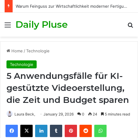
Warum Feinguss zur Wirtschaftlichkeit moderner Fertigungsprozesse beiträgt
Daily Pluse
Menu
S
Home
/
Technologie
Technologie
5 Anwendungsfälle für KI-
gestützte Videoerstellung,
die Zeit und Budget sparen
Laura Beck,
January 29, 2026
0
24
5 minutes read
Facebook
X
LinkedIn
Tumblr
Pinterest
Reddit
WhatsApp