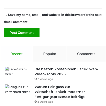
t
s
r
Save my name, email, and website in this browser for the next
e
i
time I comment.
s
e
n
Recent
Popular
Comments
Die besten kostenlosen Face-Swap-
Video-Tools 2026
2 weeks ago
Warum Feinguss zur
Wirtschaftlichkeit moderner
Fertigungsprozesse beiträgt
2 weeks ago