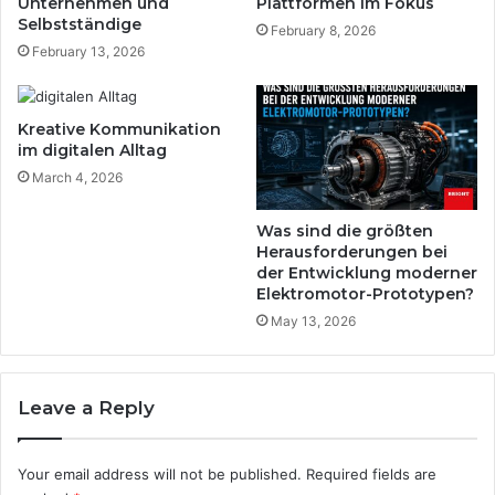
Unternehmen und
Plattformen im Fokus
e
g
Selbstständige
February 8, 2026
n
d
February 13, 2026
e
s
i
Kreative Kommunikation
n
im digitalen Alltag
t
March 4, 2026
e
r
n
Was sind die größten
a
Herausforderungen bei
der Entwicklung moderner
t
Elektromotor-Prototypen?
i
o
May 13, 2026
n
a
l
Leave a Reply
e
n
T
Your email address will not be published.
Required fields are
r