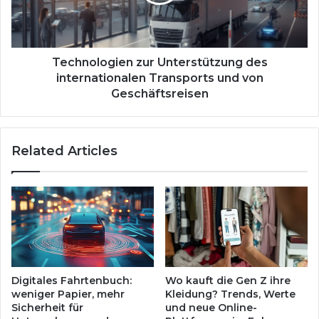
k
o
j
l
e
o
n
g
s
i
Technologien zur Unterstützung des
e
e
internationalen Transports und von
i
n
Geschäftsreisen
t
z
s
u
d
r
Related Articles
e
U
r
n
S
t
c
e
h
r
l
s
a
t
g
ü
z
t
Digitales Fahrtenbuch:
Wo kauft die Gen Z ihre
e
z
weniger Papier, mehr
Kleidung? Trends, Werte
i
u
Sicherheit für
und neue Online-
l
n