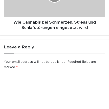
h
n
i
n
c
a
h
b
t
i
Wie Cannabis bei Schmerzen, Stress und
e
s
Schlafstörungen eingesetzt wird
v
b
o
e
n
i
Leave a Reply
S
S
o
c
l
h
Your email address will not be published.
Required fields are
i
m
marked
*
c
e
a
r
C
C
z
a
o
e
s
n
m
u
,
m
t
S
o
t
e
:
r