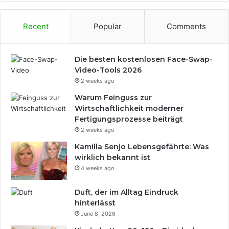
n
e
l
i
Recent
Popular
Comments
i
n
c
g
h
e
Die besten kostenlosen Face-Swap-
t
s
Video-Tools 2026
s
e
2 weeks ago
t
z
Warum Feinguss zur
t
Wirtschaftlichkeit moderner
w
Fertigungsprozesse beiträgt
i
2 weeks ago
r
d
Kamilla Senjo Lebensgefährte: Was
wirklich bekannt ist
4 weeks ago
Duft, der im Alltag Eindruck
hinterlässt
June 8, 2026