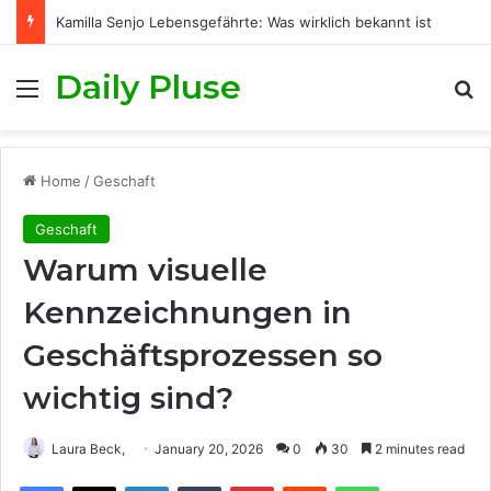
Kamilla Senjo Lebensgefährte: Was wirklich bekannt ist
Daily Pluse
Menu
S
Home
/
Geschaft
Geschaft
Warum visuelle
Kennzeichnungen in
Geschäftsprozessen so
wichtig sind?
Laura Beck,
January 20, 2026
0
30
2 minutes read
Facebook
X
LinkedIn
Tumblr
Pinterest
Reddit
WhatsApp