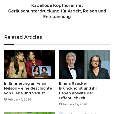
n
K
Kabellose Kopfhörer mit
f
o
Geräuschunterdrückung für Arbeit, Reisen und
t
p
Entspannung
d
f
e
h
r
ö
Related Articles
M
r
e
e
d
r
i
m
e
i
n
t
-
G
T
e
a
r
In Erinnerung an Amiir
Emma Raacke-
l
ä
Nelson – eine Geschichte
Brunckhorst und ihr
e
u
von Liebe und Verlust
Leben abseits der
n
s
Öffentlichkeit
February 1, 2026
t
c
January 27, 2026
v
h
e
u