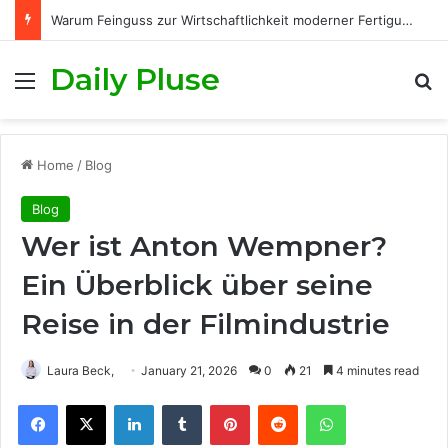
Warum Feinguss zur Wirtschaftlichkeit moderner Fertigungsprozesse beiträgt
Daily Pluse
Menu
S
Home
/
Blog
Blog
Wer ist Anton Wempner?
Ein Überblick über seine
Reise in der Filmindustrie
Laura Beck,
January 21, 2026
0
21
4 minutes read
Facebook
X
LinkedIn
Tumblr
Pinterest
Reddit
WhatsApp