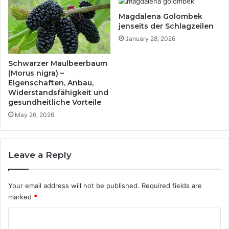
r
n
Magdalena Golombek
t
t
jenseits der Schlagzeilen
r
e
e
January 28, 2026
r
t
d
u
r
Schwarzer Maulbeerbaum
n
ü
(Morus nigra) –
g
c
Eigenschaften, Anbau,
g
Widerstandsfähigkeit und
k
gesundheitliche Vorteile
e
u
s
n
May 26, 2026
t
g
a
f
l
ü
Leave a Reply
t
r
e
A
t
r
Your email address will not be published.
Required fields are
b
marked
*
e
i
C
t